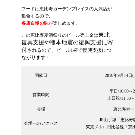
フードは恵比寿ガーデンプレイスの人気店が
集合するので、
各店自慢の味
が楽しめます。
東北
この恵比寿麦酒祭りのビール売上金は
復興支援や熊本地震の復興支援に寄
付
されるので、ビール1杯で復興支援につ
ながります！
開催日
2018年9月14日
平日/16:00～21
営業時間
土日祝/11:30～21
会場
恵比寿ガー
JR山手線「恵比寿
会場へのアクセス
東京メトロ日比谷線「恵比