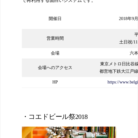
で再利用する面白いシステムです。
開催日
2018年9
平
営業時間
土日祝/11:
会場
六
東京メトロ日比谷線
会場へのアクセス
都営地下鉄大江戸線
HP
https://www.belg
・コエドビール祭2018