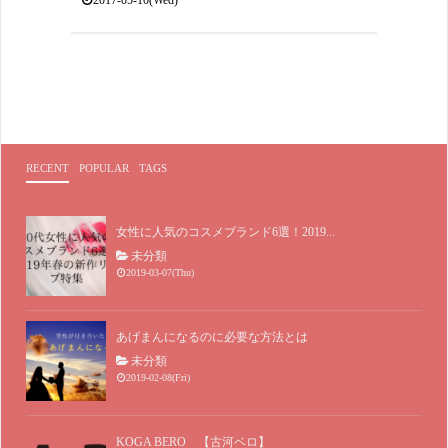
2017-05-10(Wed)
RECENT
POPULAR
TAGS
女性に人気のコスメブランド6選！2019...
未分類
2019-03-07(Thu)
あげまんになるのに必要な方法とは
未分類
2019-02-08(Fri)
KOGA BERO 【古河ベロ】