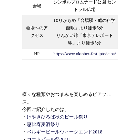
シンボルプロムナード公園 セン
会場
トラル広場
ゆりかもめ「台場駅・船の科学
会場へのア
館駅」より徒歩5分
クセス
りんかい線「東京テレポート
駅」より徒歩5分
HP
https://www.oktober-fest.jp/odaiba/
様々な種類やおつまみを楽しめるビアフェ
ス。
今回ご紹介したのは、
・
けやきひろば秋のビール祭り
・
恵比寿麦酒祭り
・
ベルギービールウィークエンド2018
・
コエドビール祭2018