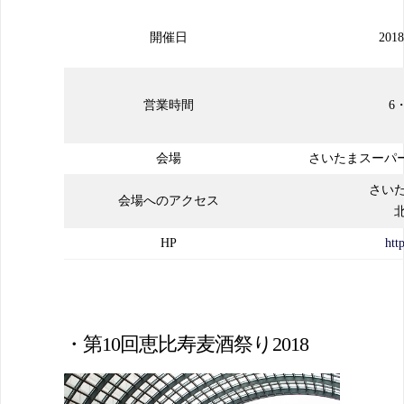
開催日
201
営業時間
6・
会場
さいたまスーパ
さい
会場へのアクセス
HP
htt
・第10回恵比寿麦酒祭り2018