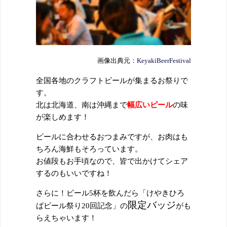
画像出典元：
KeyakiBeerFestival
全国各地のクラフトビールが集まるお祭りで
す。
北は北海道、南は沖縄まで
幅広いビール
の味
が楽しめます！
ビールに合わせるおつまみですが、お肉はも
ちろん海鮮もそろっています。
お値段もお手頃なので、皆で出かけてシェア
するのもいいですね！
さらに！ビール5杯を飲んだら「けやきひろ
限定バッジ
ばビール祭り20回記念」の
がも
らえちゃいます！