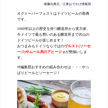
画像出典元：
江東おでかけ情報局
オクトーバーフェストはドイツビールの祭典
です。
1000年以上の歴史を持つ醸造所から実力派、
今ドイツで最も勢いのある醸造所まで沢山の
ドイツビールが楽しめます！
おつまみもドイツならではの
ヴルスト(ソーセ
ージ)やムール貝のアヒージョ
が勢揃いしま
す。
JF編集部おすすめの組み合わせは・・・やっ
ぱりビールとソーセージ！